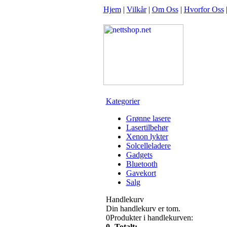
Hjem
|
Vilkår
|
Om Oss
|
Hvorfor Oss
Kategorier
Grønne lasere
Lasertilbehør
Xenon lykter
Solcelleladere
Gadgets
Bluetooth
Gavekort
Salg
Handlekurv
Din handlekurv er tom.
0
Produkter i handlekurven:
0,-
Totalt: