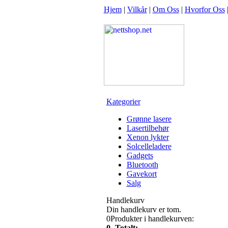
Hjem
|
Vilkår
|
Om Oss
|
Hvorfor Oss
Kategorier
Grønne lasere
Lasertilbehør
Xenon lykter
Solcelleladere
Gadgets
Bluetooth
Gavekort
Salg
Handlekurv
Din handlekurv er tom.
0
Produkter i handlekurven:
0,-
Totalt: