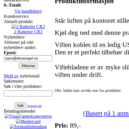
Produktinformasjon
0,-
Totalt:
Vis handlekurv
Kundeservice
Står luften på kontoret still
Aktuelt produkt
Kjøl deg ned med denne pr
2 Batterier CR2
Nyhetsbrev
Abboner på vårt
Viften kobles til en ledig U
nyhetsbrev under:
Den er et perfekt tilbehør d
Epost:
Viftebladene er av myke sli
viften under drift.
Meld av
nyhetsmail.
Søkemotor
Søk i våre produkter:
Obs. bildet kan avvike noe fra produktet.
Avansert søk
Betalingsmetoder
(Basert på 1 anm
Pris:
89,-