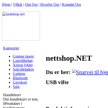
Hjem
|
Vilkår
|
Om Oss
|
Hvorfor Oss
|
Kontakt Oss
Kategorier
nettshop.NET
Grønne lasere
Lasertilbehør
Xenon lykter
Solcelleladere
Du er her:
Gadgets
Bluetooth
USB vifte
Gavekort
Salg
Handlekurv
Din handlekurv er tom.
0
Produkter i
handlekurven: