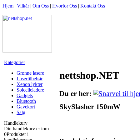
Hjem
|
Vilkår
|
Om Oss
|
Hvorfor Oss
|
Kontakt Oss
Kategorier
nettshop.NET
Grønne lasere
Lasertilbehør
Xenon lykter
Solcelleladere
Du er her:
Gadgets
Bluetooth
SkySlasher 150mW
Gavekort
Salg
Handlekurv
Din handlekurv er tom.
0
Produkter i
handlekurven: