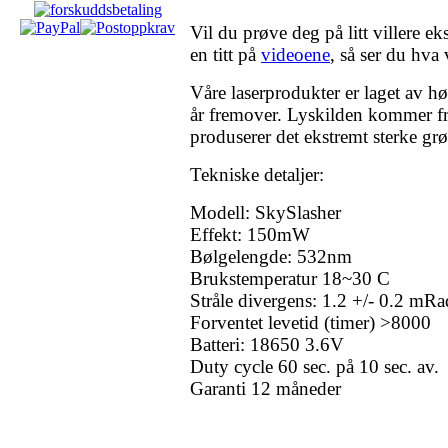
Vil du prøve deg på litt villere e
en titt på
videoene
, så ser du hva 
Våre laserprodukter er laget av hø
år fremover. Lyskilden kommer f
produserer det ekstremt sterke grø
Tekniske detaljer:
Modell: SkySlasher
Effekt: 150mW
Bølgelengde: 532nm
Brukstemperatur 18~30 C
Stråle divergens: 1.2 +/- 0.2 mRa
Forventet levetid (timer) >8000
Batteri: 18650 3.6V
Duty cycle 60 sec. på 10 sec. av.
Garanti 12 måneder