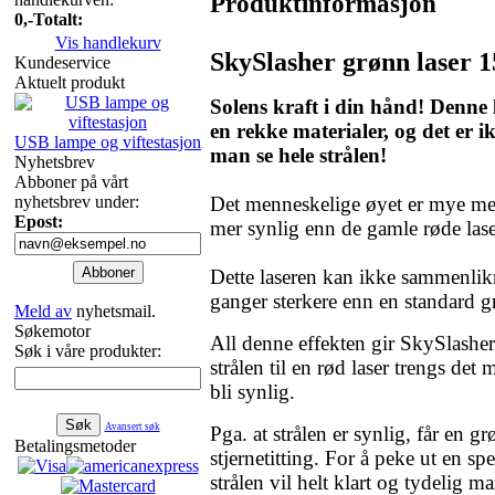
Produktinformasjon
0,-
Totalt:
Vis handlekurv
SkySlasher grønn laser
Kundeservice
Aktuelt produkt
Solens kraft i din hånd! Denne
en rekke materialer, og det er i
USB lampe og viftestasjon
man se hele strålen!
Nyhetsbrev
Abboner på vårt
nyhetsbrev under:
Det menneskelige øyet er mye mer
Epost:
mer synlig enn de gamle røde las
Dette laseren kan ikke sammenli
ganger sterkere enn en standard
Meld av
nyhetsmail.
Søkemotor
All denne effekten gir SkySlasher e
Søk i våre produkter:
strålen til en rød laser trengs de
bli synlig.
Avansert søk
Pga. at strålen er synlig, får en 
Betalingsmetoder
stjernetitting. For å peke ut en sp
strålen vil helt klart og tydelig m