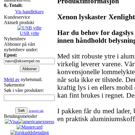
Produktinformasjon
0,-
Totalt:
Vis handlekurv
Xenon lyskaster Xenligh
Kundeservice
Aktuelt produkt
Har du behov for dagslys
USB vifte
Nyhetsbrev
innen håndholdt belysnin
Abboner på vårt
nyhetsbrev under:
Epost:
Med sitt robuste ytre i alu
virkelig leverer varene. Vå
konvensjonelle lommelykter
når sola ikke er tilstede. D
Meld av
nyhetsmail.
Søkemotor
kraftig lys i en ellers mobi
Søk i våre produkter:
kan fint brukes i regnet. De
I pakken får du med lader, 
Avansert søk
Betalingsmetoder
en praktisk aluminiumskoff