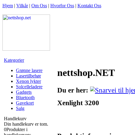
Hjem
|
Vilkår
|
Om Oss
|
Hvorfor Oss
|
Kontakt Oss
Kategorier
nettshop.NET
Grønne lasere
Lasertilbehør
Xenon lykter
Solcelleladere
Du er her:
Gadgets
Bluetooth
Xenlight 3200
Gavekort
Salg
Handlekurv
Din handlekurv er tom.
0
Produkter i
handlekurven: