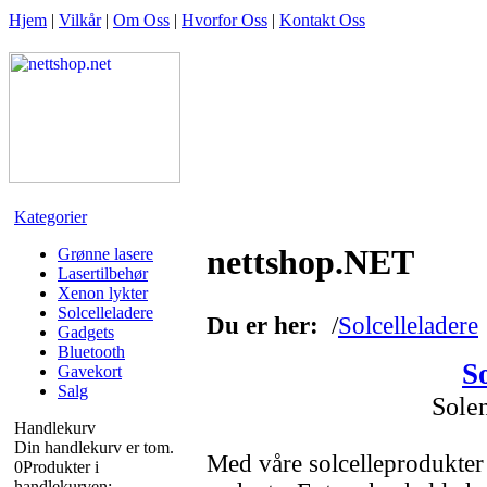
Hjem
|
Vilkår
|
Om Oss
|
Hvorfor Oss
|
Kontakt Oss
Kategorier
nettshop.NET
Grønne lasere
Lasertilbehør
Xenon lykter
Solcelleladere
Du er her:
/
Solcelleladere
Gadgets
Bluetooth
S
Gavekort
Salg
Solen
Handlekurv
Din handlekurv er tom.
Med våre solcelleprodukter f
0
Produkter i
handlekurven: