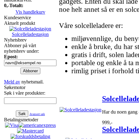
gadgets. Enten du skal lade
0,-
Totalt:
noe helt annet så er en solce
Vis handlekurv
Kundeservice
Aktuelt produkt
Våre solcelleladere er:
Solcelleladestasjon
miljøvennlige, du benyt
Nyhetsbrev
Abboner på vårt
enkle å bruke, du har st
nyhetsbrev under:
gratis i drift, solen la
Epost:
portable og enkle å ta 
rimlig priset i forhold 
Meld av
nyhetsmail.
Søkemotor
Søk i våre produkter:
Solcellelad
Har du noen gang o
Avansert søk
Betalingsmetoder
999,-
Solcellelad