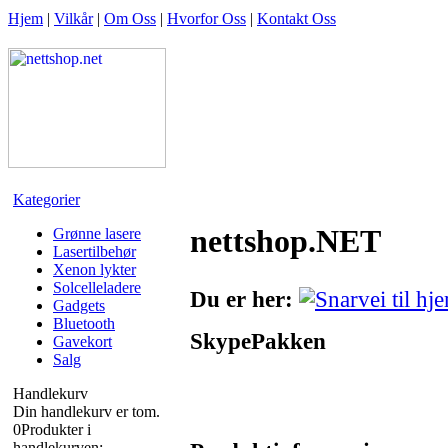
Hjem
|
Vilkår
|
Om Oss
|
Hvorfor Oss
|
Kontakt Oss
Kategorier
nettshop.NET
Grønne lasere
Lasertilbehør
Xenon lykter
Solcelleladere
Du er her:
Gadgets
Bluetooth
SkypePakken
Gavekort
Salg
Handlekurv
Din handlekurv er tom.
0
Produkter i
handlekurven: