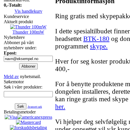
Produktinformasjon
0,-
Totalt:
Vis handlekurv
Ring gratis med skypepakk
Kundeservice
Aktuelt produkt
I dette spesialtilbudet finne
Thunder 100mW
Nyhetsbrev
headsettet
BTK-180
og don
Abboner på vårt
programmet
skype.
nyhetsbrev under:
Epost:
Hver for seg koster produk
400,-
Meld av
nyhetsmail.
Søkemotor
For å benytte produktene 
Søk i våre produkter:
dongelen installeres, derette
kan ringe gratis med skype
her.
Avansert søk
Betalingsmetoder
Vi hjelper deg selvfølgeli
under oppsettet vil vår kun