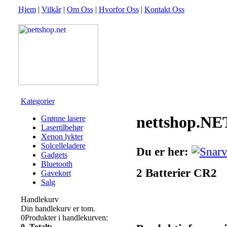
Hjem
|
Vilkår
|
Om Oss
|
Hvorfor Oss
|
Kontakt Oss
Kategorier
nettshop.NE
Grønne lasere
Lasertilbehør
Xenon lykter
Solcelleladere
Du er her:
Gadgets
Bluetooth
2 Batterier CR2
Gavekort
Salg
Handlekurv
Din handlekurv er tom.
0
Produkter i handlekurven:
0,-
Totalt: